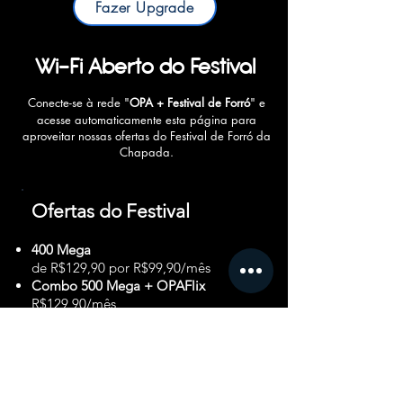
Fazer Upgrade
Wi-Fi Aberto do Festival
Conecte-se à rede "
OPA + Festival de Forró
" e
acesse automaticamente esta página para
aproveitar nossas ofertas do Festival de Forró da
Chapada.
Ofertas do Festival
400 Mega
de R$129,90 por R$99,90/mês
Combo 500 Mega + OPAFlix
R$129,90/mês
Upgrade com 30% OFF para clientes
Promoção válida até 15/10 nas cidades de Mucugê,
Nova Redenção, Itaeté, Andaraí e Ibicoara.